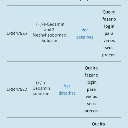
Queira
fazer o
(+/-)-Geosmin
login
and 2-
Ver
CRM47525
para
Methylisoborneol
detalhes
Solution
ver os
seus
preços.
Queira
fazer o
login
(+/-)-
Ver
Geosmin
CRM47522
para
detalhes
solution
ver os
seus
preços.
Queira