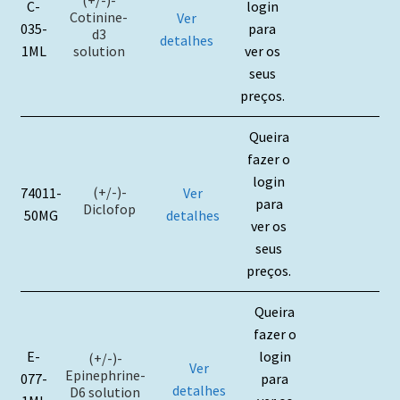
C-
login
Cotinine-
Ver
035-
para
d3
detalhes
solution
1ML
ver os
seus
preços.
Queira
fazer o
login
(+/-)-
74011-
Ver
para
Diclofop
50MG
detalhes
ver os
seus
preços.
Queira
fazer o
E-
login
(+/-)-
Ver
Epinephrine-
077-
para
detalhes
D6 solution