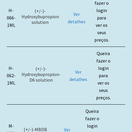
fazer o
H-
login
(+/-)-
Ver
Hydroxybupropion
066-
para
detalhes
solution
1ML
ver os
seus
preços.
Queira
fazer o
H-
login
(+/-)-
Ver
Hydroxybupropion-
062-
para
detalhes
D6 solution
1ML
ver os
seus
preços.
Queira
fazer o
M-
login
(+/-)-MBDB
Ver