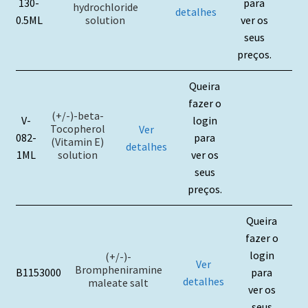
130-
para
hydrochloride
detalhes
solution
0.5ML
ver os
seus
preços.
Queira
fazer o
(+/-)-beta-
V-
login
Tocopherol
Ver
082-
para
(Vitamin E)
detalhes
solution
1ML
ver os
seus
preços.
Queira
fazer o
login
(+/-)-
Ver
Brompheniramine
B1153000
para
detalhes
maleate salt
ver os
seus