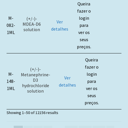
Queira
fazer o
M-
login
(+/-)-
Ver
MDEA-D6
082-
para
detalhes
solution
1ML
ver os
seus
preços.
Queira
fazer o
(+/-)-
M-
login
Metanephrine-
Ver
D3
148-
para
detalhes
hydrochloride
1ML
ver os
solution
seus
preços.
Showing 1–50 of 12156 results