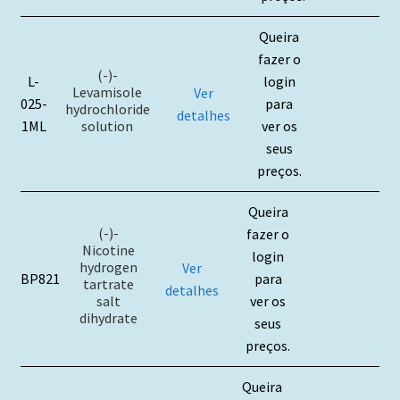
Queira
fazer o
(-)-
L-
login
Levamisole
Ver
025-
para
hydrochloride
detalhes
solution
1ML
ver os
seus
preços.
Queira
(-)-
fazer o
Nicotine
login
hydrogen
Ver
BP821
para
tartrate
detalhes
salt
ver os
dihydrate
seus
preços.
Queira