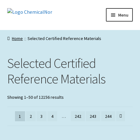
Ir
Saltar
Menu
para
para
a
o
Início
navegação
conteúdo
Home
Selected Certified Reference Materials
Lista de produtos
Selected Certified
Catálogos de Representadas
Reference Materials
Promoções
Showing 1–50 of 12156 results
1
2
3
4
…
242
243
244