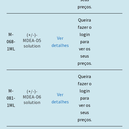
preços.
Queira
fazer o
M-
login
(+/-)-
Ver
MDEA-D5
068-
para
detalhes
solution
1ML
ver os
seus
preços.
Queira
fazer o
M-
login
(+/-)-
Ver
MDEA-D6
081-
para
detalhes
solution
1ML
ver os
seus
preços.