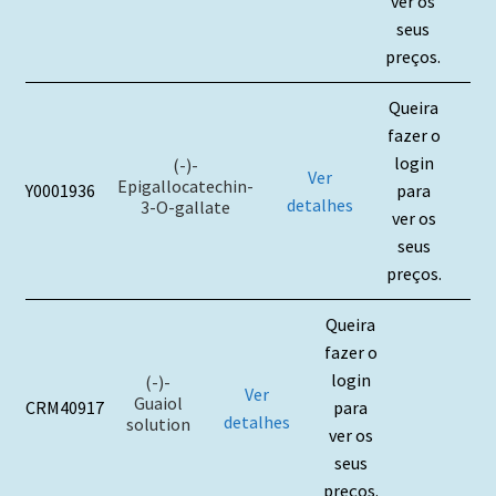
ver os
seus
preços.
Queira
fazer o
login
(-)-
Ver
Epigallocatechin-
Y0001936
para
detalhes
3-O-gallate
ver os
seus
preços.
Queira
fazer o
login
(-)-
Ver
Guaiol
CRM40917
para
detalhes
solution
ver os
seus
preços.