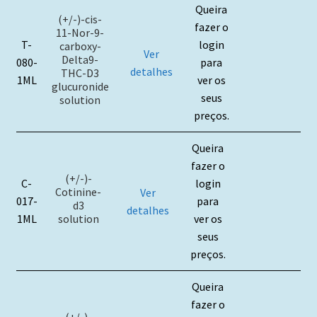
Queira
(+/-)-cis-
fazer o
11-Nor-9-
T-
login
carboxy-
Ver
Delta9-
080-
para
detalhes
THC-D3
1ML
ver os
glucuronide
seus
solution
preços.
Queira
fazer o
(+/-)-
C-
login
Cotinine-
Ver
017-
para
d3
detalhes
solution
1ML
ver os
seus
preços.
Queira
fazer o
(+/-)-