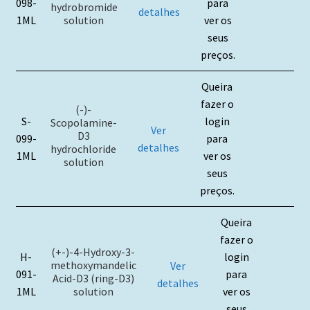
098-
para
hydrobromide
detalhes
solution
1ML
ver os
seus
preços.
Queira
fazer o
(-)-
S-
login
Scopolamine-
Ver
D3
099-
para
detalhes
hydrochloride
1ML
ver os
solution
seus
preços.
Queira
fazer o
(+-)-4-Hydroxy-3-
H-
login
methoxymandelic
Ver
091-
para
Acid-D3 (ring-D3)
detalhes
solution
1ML
ver os
seus