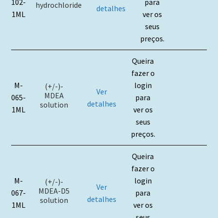
102-
para
hydrochloride
detalhes
1ML
ver os
seus
preços.
Queira
fazer o
M-
login
(+/-)-
Ver
MDEA
065-
para
detalhes
solution
1ML
ver os
seus
preços.
Queira
fazer o
M-
login
(+/-)-
Ver
MDEA-D5
067-
para
detalhes
solution
1ML
ver os
seus