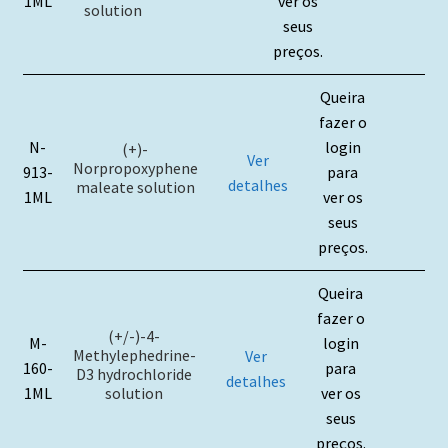
1ML
ver os
solution
seus
preços.
Queira
fazer o
N-
login
(+)-
Ver
Norpropoxyphene
913-
para
detalhes
maleate solution
1ML
ver os
seus
preços.
Queira
fazer o
(+/-)-4-
M-
login
Methylephedrine-
Ver
160-
para
D3 hydrochloride
detalhes
solution
1ML
ver os
seus
preços.