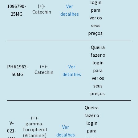
login
(+)-
1096790-
Ver
para
Catechin
25MG
detalhes
ver os
seus
preços.
Queira
fazer o
login
(+)-
PHR1963-
Ver
para
Catechin
50MG
detalhes
ver os
seus
preços.
Queira
fazer o
(+)-
V-
login
gamma-
Ver
Tocopherol
021-
para
detalhes
(Vitamin E)