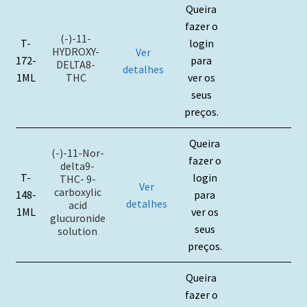
Queira
fazer o
(-)-11-
T-
login
HYDROXY-
Ver
172-
para
DELTA8-
detalhes
THC
1ML
ver os
seus
preços.
Queira
(-)-11-Nor-
fazer o
delta9-
T-
login
THC- 9-
Ver
carboxylic
148-
para
detalhes
acid
1ML
ver os
glucuronide
seus
solution
preços.
Queira
fazer o