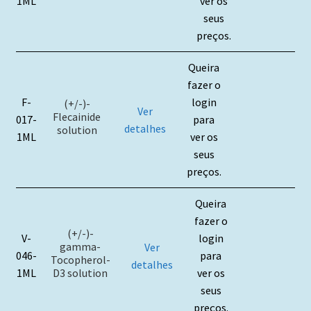
1ML
ver os
seus
preços.
Queira
fazer o
F-
login
(+/-)-
Ver
Flecainide
017-
para
detalhes
solution
1ML
ver os
seus
preços.
Queira
fazer o
(+/-)-
V-
login
gamma-
Ver
046-
para
Tocopherol-
detalhes
D3 solution
1ML
ver os
seus
preços.