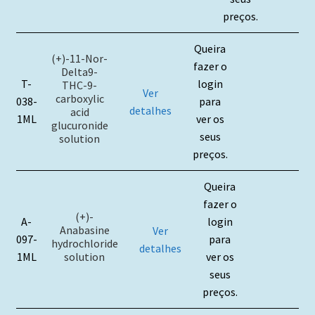
preços.
Queira
(+)-11-Nor-
fazer o
Delta9-
T-
login
THC-9-
Ver
carboxylic
038-
para
detalhes
acid
1ML
ver os
glucuronide
seus
solution
preços.
Queira
fazer o
(+)-
A-
login
Anabasine
Ver
097-
para
hydrochloride
detalhes
solution
1ML
ver os
seus
preços.