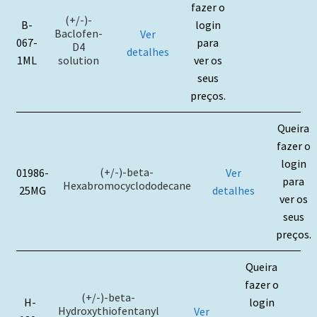
fazer o
(+/-)-
B-
login
Baclofen-
Ver
067-
para
D4
detalhes
solution
1ML
ver os
seus
preços.
Queira
fazer o
login
(+/-)-beta-
01986-
Ver
para
Hexabromocyclododecane
25MG
detalhes
ver os
seus
preços.
Queira
fazer o
(+/-)-beta-
H-
login
Hydroxythiofentanyl
Ver