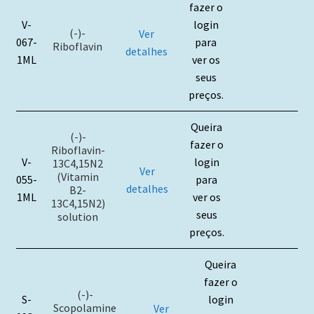
fazer o
V-
login
(-)-
Ver
067-
para
Riboflavin
detalhes
1ML
ver os
seus
preços.
Queira
(-)-
fazer o
Riboflavin-
V-
login
13C4,15N2
Ver
(Vitamin
055-
para
detalhes
B2-
1ML
ver os
13C4,15N2)
seus
solution
preços.
Queira
fazer o
(-)-
S-
login
Scopolamine
Ver