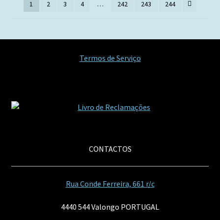
1
2
3
4
…
242
243
244
Termos de Serviço
CONTACTOS
Rua Conde Ferreira, 661 r/c
4440 544 Valongo PORTUGAL