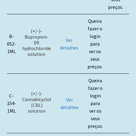
preços.
Queira
fazer o
(+/-)-
B-
login
Bupropion-
Ver
D9
052-
para
detalhes
hydrochloride
1ML
ver os
solution
seus
preços.
Queira
fazer o
(+/-)-
C-
login
Cannabicyclol
Ver
154-
para
(CBL)
detalhes
solution
1ML
ver os
seus
preços.