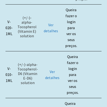
Queira
fazer o
(+/-)-
V-
login
alpha-
Ver
Tocopherol
020-
para
detalhes
(Vitamin E)
1ML
ver os
solution
seus
preços.
Queira
fazer o
(+/-)-alpha-
V-
login
Tocopherol-
Ver
D6 (Vitamin
010-
para
detalhes
E-D6)
1ML
ver os
solution
seus
preços.
Queira