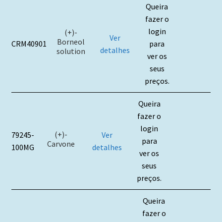
Queira
fazer o
login
(+)-
Ver
Borneol
CRM40901
para
detalhes
solution
ver os
seus
preços.
Queira
fazer o
login
(+)-
79245-
Ver
para
Carvone
100MG
detalhes
ver os
seus
preços.
Queira
fazer o