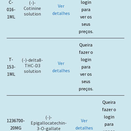
C-
login
(-)-
Ver
Cotinine
016-
para
detalhes
solution
1ML
ver os
seus
preços.
Queira
fazer o
T-
login
(-)-delta8-
Ver
THC-D3
153-
para
detalhes
solution
1ML
ver os
seus
preços.
Queira
fazer o
login
(-)-
1236700-
Ver
Epigallocatechin-
para
20MG
detalhes
3-O-gallate