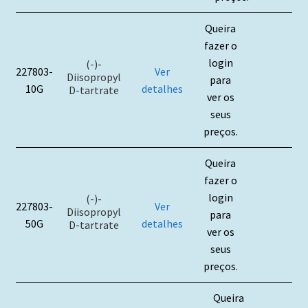
Queira
fazer o
login
(-)-
227803-
Ver
Diisopropyl
para
10G
detalhes
D-tartrate
ver os
seus
preços.
Queira
fazer o
login
(-)-
227803-
Ver
Diisopropyl
para
50G
detalhes
D-tartrate
ver os
seus
preços.
Queira