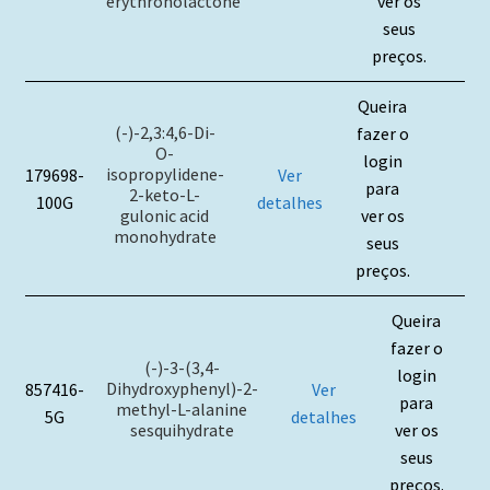
erythronolactone
ver os
seus
preços.
Queira
(-)-2,3:4,6-Di-
fazer o
O-
login
isopropylidene-
179698-
Ver
para
2-keto-L-
100G
detalhes
gulonic acid
ver os
monohydrate
seus
preços.
Queira
fazer o
(-)-3-(3,4-
login
Dihydroxyphenyl)-2-
857416-
Ver
para
methyl-L-alanine
5G
detalhes
sesquihydrate
ver os
seus
preços.