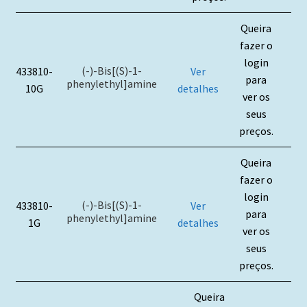
Queira
fazer o
login
(-)-Bis[(S)-1-
433810-
Ver
para
phenylethyl]amine
10G
detalhes
ver os
seus
preços.
Queira
fazer o
login
(-)-Bis[(S)-1-
433810-
Ver
para
phenylethyl]amine
1G
detalhes
ver os
seus
preços.
Queira