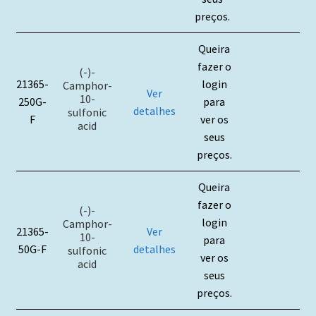
preços.
Queira
fazer o
(-)-
21365-
login
Camphor-
Ver
10-
250G-
para
detalhes
sulfonic
F
ver os
acid
seus
preços.
Queira
fazer o
(-)-
login
Camphor-
21365-
Ver
10-
para
50G-F
detalhes
sulfonic
ver os
acid
seus
preços.