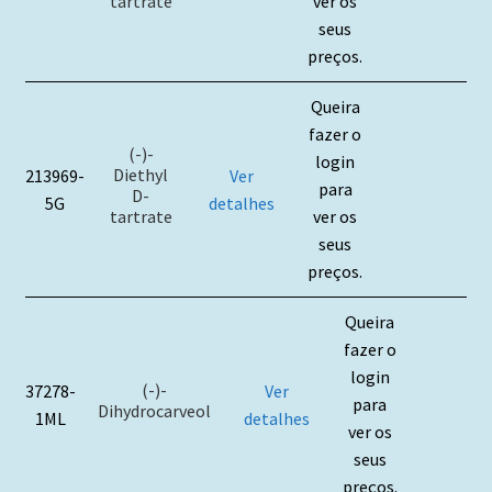
tartrate
ver os
seus
preços.
Queira
fazer o
(-)-
login
Diethyl
213969-
Ver
para
D-
5G
detalhes
tartrate
ver os
seus
preços.
Queira
fazer o
login
(-)-
37278-
Ver
para
Dihydrocarveol
1ML
detalhes
ver os
seus
preços.