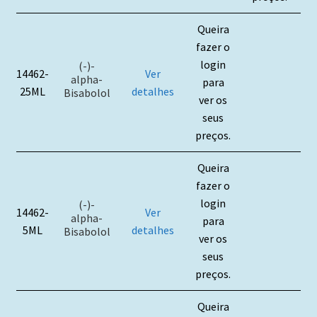
Queira
fazer o
login
(-)-
14462-
Ver
alpha-
para
25ML
detalhes
Bisabolol
ver os
seus
preços.
Queira
fazer o
login
(-)-
14462-
Ver
alpha-
para
5ML
detalhes
Bisabolol
ver os
seus
preços.
Queira