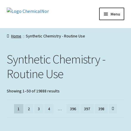
Ir
Saltar
Menu
para
para
a
o
Início
navegação
conteúdo
Home
Synthetic Chemistry - Routine Use
Lista de produtos
Synthetic Chemistry -
Catálogos de Representadas
Routine Use
Promoções
Showing 1–50 of 19888 results
1
2
3
4
…
396
397
398