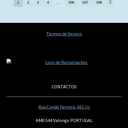
1
2
3
4
…
396
397
398
Termos de Serviço
CONTACTOS
Rua Conde Ferreira, 661 r/c
4440 544 Valongo PORTUGAL