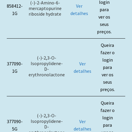
login
(-)-2-Amino-6-
858412-
Ver
mercaptopurine
para
1G
detalhes
riboside hydrate
ver os
seus
preços.
Queira
fazer o
(-)-2,3-O-
login
Isopropylidene-
377090-
Ver
para
D-
1G
detalhes
erythronolactone
ver os
seus
preços.
Queira
fazer o
(-)-2,3-O-
login
Isopropylidene-
377090-
Ver
para
D-
5G
detalhes