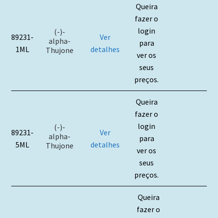
Queira
fazer o
login
(-)-
89231-
Ver
alpha-
para
1ML
detalhes
Thujone
ver os
seus
preços.
Queira
fazer o
login
(-)-
89231-
Ver
alpha-
para
5ML
detalhes
Thujone
ver os
seus
preços.
Queira
fazer o