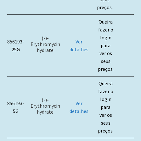
preços.
Queira
fazer o
login
(-)-
856193-
Ver
Erythromycin
para
25G
detalhes
hydrate
ver os
seus
preços.
Queira
fazer o
login
(-)-
856193-
Ver
Erythromycin
para
5G
detalhes
hydrate
ver os
seus
preços.