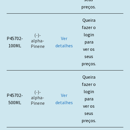
preços.
Queira
fazer o
login
(-)-
P45702-
Ver
alpha-
para
100ML
detalhes
Pinene
ver os
seus
preços.
Queira
fazer o
login
(-)-
P45702-
Ver
alpha-
para
500ML
detalhes
Pinene
ver os
seus
preços.