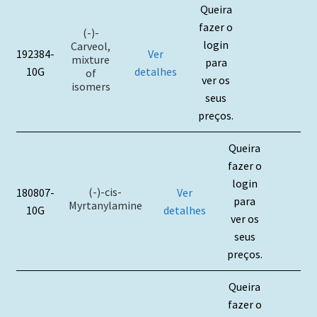
Queira
fazer o
(-)-
login
Carveol,
192384-
Ver
mixture
para
10G
detalhes
of
ver os
isomers
seus
preços.
Queira
fazer o
login
(-)-cis-
180807-
Ver
para
Myrtanylamine
10G
detalhes
ver os
seus
preços.
Queira
fazer o