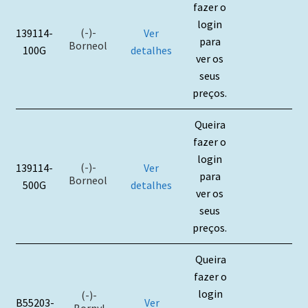
fazer o
login
(-)-
139114-
Ver
para
Borneol
100G
detalhes
ver os
seus
preços.
Queira
fazer o
login
(-)-
139114-
Ver
para
Borneol
500G
detalhes
ver os
seus
preços.
Queira
fazer o
login
(-)-
B55203-
Ver