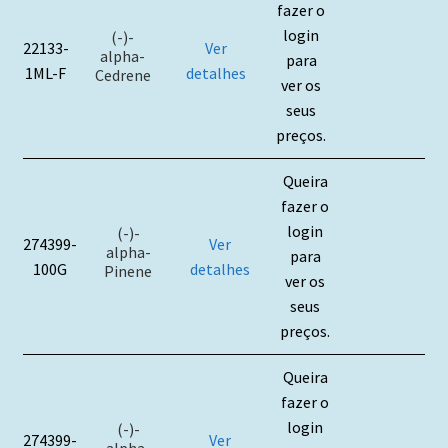
fazer o
login
(-)-
22133-
Ver
alpha-
para
1ML-F
detalhes
Cedrene
ver os
seus
preços.
Queira
fazer o
login
(-)-
274399-
Ver
alpha-
para
100G
detalhes
Pinene
ver os
seus
preços.
Queira
fazer o
login
(-)-
274399-
Ver