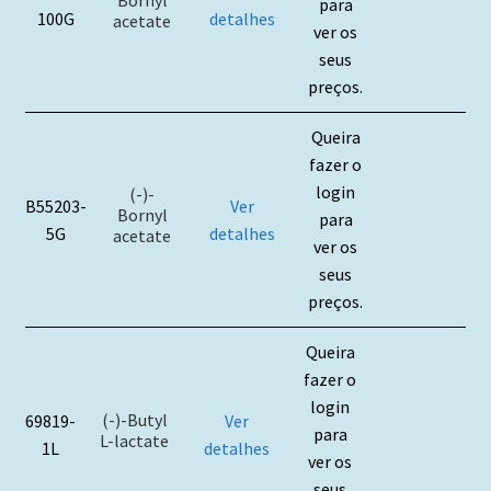
Bornyl
para
100G
detalhes
acetate
ver os
seus
preços.
Queira
fazer o
login
(-)-
B55203-
Ver
Bornyl
para
5G
detalhes
acetate
ver os
seus
preços.
Queira
fazer o
login
(-)-Butyl
69819-
Ver
para
L-lactate
1L
detalhes
ver os
seus