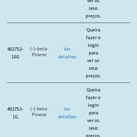
ver os
seus
preços.
Queira
fazer o
login
(-)-beta-
402753-
Ver
para
Pinene
10G
detalhes
ver os
seus
preços.
Queira
fazer o
login
(-)-beta-
402753-
Ver
para
Pinene
1G
detalhes
ver os
seus
preços.