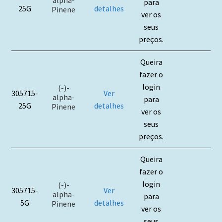
alpha-
para
25G
detalhes
Pinene
ver os
seus
preços.
Queira
fazer o
login
(-)-
305715-
Ver
alpha-
para
25G
detalhes
Pinene
ver os
seus
preços.
Queira
fazer o
login
(-)-
305715-
Ver
alpha-
para
5G
detalhes
Pinene
ver os
seus