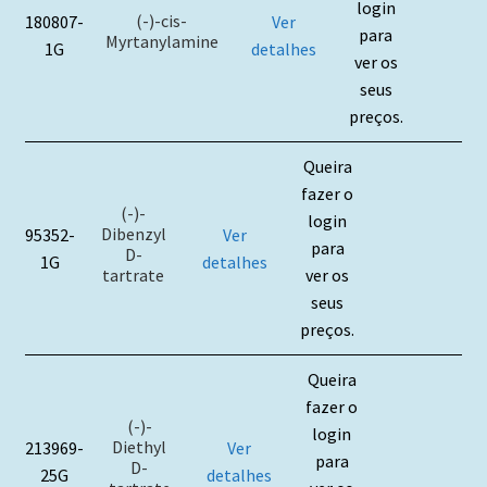
login
(-)-cis-
180807-
Ver
para
Myrtanylamine
1G
detalhes
ver os
seus
preços.
Queira
fazer o
(-)-
login
Dibenzyl
95352-
Ver
para
D-
1G
detalhes
tartrate
ver os
seus
preços.
Queira
fazer o
(-)-
login
Diethyl
213969-
Ver
para
D-
25G
detalhes