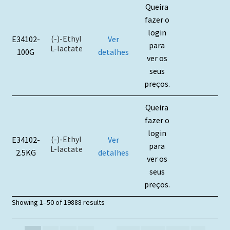
Queira
fazer o
login
(-)-Ethyl
E34102-
Ver
para
L-lactate
100G
detalhes
ver os
seus
preços.
Queira
fazer o
login
(-)-Ethyl
E34102-
Ver
para
L-lactate
2.5KG
detalhes
ver os
seus
preços.
Showing 1–50 of 19888 results