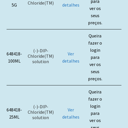
para
Chloride(TM)
5G
detalhes
ver os
seus
preços.
Queira
fazer o
login
(-)-DIP-
648418-
Ver
Chloride(TM)
para
100ML
detalhes
solution
ver os
seus
preços.
Queira
fazer o
login
(-)-DIP-
648418-
Ver
Chloride(TM)
para
25ML
detalhes
solution
ver os
seus