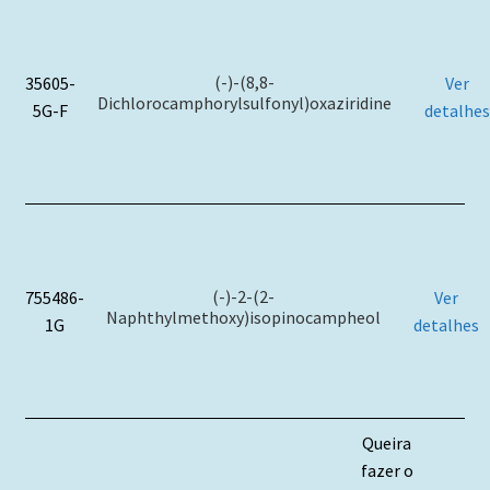
(-)-(8,8-
35605-
Ver
Dichlorocamphorylsulfonyl)oxaziridine
5G-F
detalhes
(-)-2-(2-
755486-
Ver
Naphthylmethoxy)isopinocampheol
1G
detalhes
Queira
fazer o