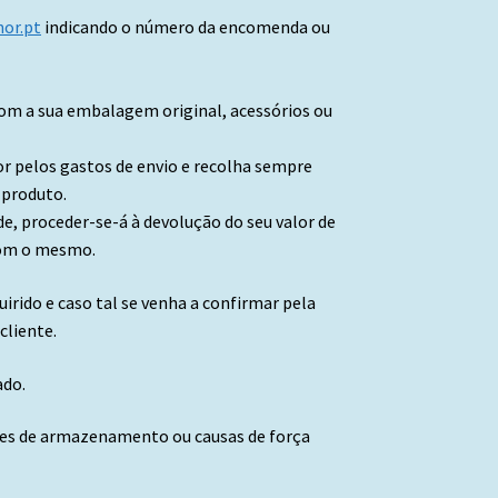
or.p
t
indicando o número da encomenda ou
 com a sua embalagem original, acessórios ou
or pelos gastos de envio e recolha sempre
 produto.
, proceder-se-á à devolução do seu valor de
com o mesmo.
rido e caso tal se venha a confirmar pela
cliente.
ado.
ções de armazenamento ou causas de força