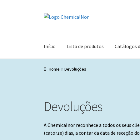
Ir
Saltar
para
para
a
o
navegação
conteúdo
Início
Lista de produtos
Catálogos 
Home
Devoluções
Devoluções
A Chemicalnor reconhece a todos os seus clie
(catorze) dias, a contar da data de receção d