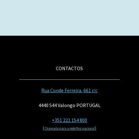
CONTACTOS
Rua Conde Ferreira, 661 r/c
4440 544 Valongo PORTUGAL
+351 221 154 800
(
)
Chamada para a rede fixa nacional