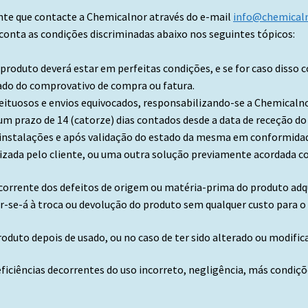
iente que contacte a Chemicalnor através do e-mail
info@chemicaln
nta as condições discriminadas abaixo nos seguintes tópicos:
 produto deverá estar em perfeitas condições, e se for caso disso
ado do comprovativo de compra ou fatura.
feituosos e envios equivocados, responsabilizando-se a Chemicaln
um prazo de 14 (catorze) dias contados desde a data de receção do
 instalações e após validação do estado da mesma em conformidade
zada pelo cliente, ou uma outra solução previamente acordada 
orrente dos defeitos de origem ou matéria-prima do produto adqui
-se-á à troca ou devolução do produto sem qualquer custo para o 
oduto depois de usado, ou no caso de ter sido alterado ou modific
eficiências decorrentes do uso incorreto, negligência, más condi