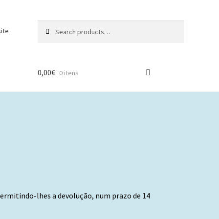
Search
Search
ite
for:
0,00
€
0 itens
permitindo-lhes a devolução, num prazo de 14