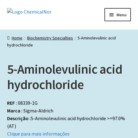
Ir
Saltar
Menu
para
para
a
o
Início
navegação
conteúdo
Home
Biochemistry Specialties
5-Aminolevulinic acid
hydrochloride
Lista de produtos
Catálogos de Representadas
5-Aminolevulinic acid
Promoções
hydrochloride
REF :
08339-1G
Marca :
Sigma-Aldrich
Descrição :
5-Aminolevulinic acid hydrochloride >=97.0%
(AT)
Clique para mais informações