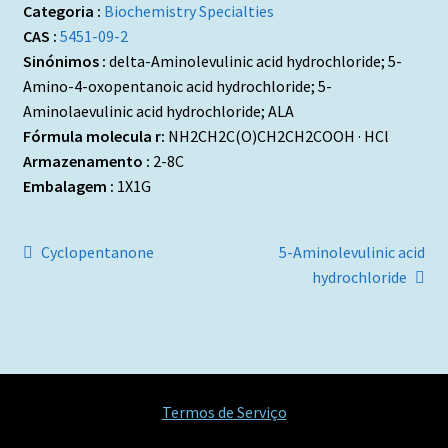
Categoria :
Biochemistry Specialties
CAS :
5451-09-2
Sinónimos :
delta-Aminolevulinic acid hydrochloride; 5-
Amino-4-oxopentanoic acid hydrochloride; 5-
Aminolaevulinic acid hydrochloride; ALA
Fórmula molecula r:
NH2CH2C(O)CH2CH2COOH · HCl
Armazenamento :
2-8C
Embalagem :
1X1G
Navegação
Artigo
Artigo
Cyclopentanone
5-Aminolevulinic acid
anterior:
seguinte:
hydrochloride
de
artigos
Termos de Serviço