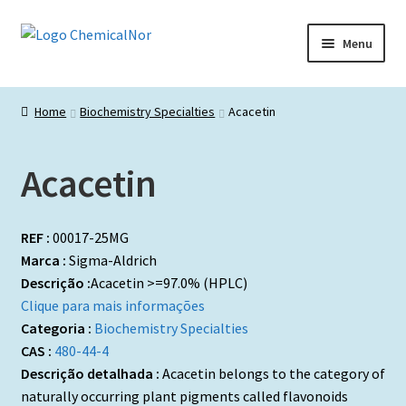
Ir
Saltar
Menu
para
para
a
o
Início
navegação
conteúdo
Home
Biochemistry Specialties
Acacetin
Lista de produtos
Acacetin
Catálogos de Representadas
Promoções
REF :
00017-25MG
Marca :
Sigma-Aldrich
Descrição :
Acacetin >=97.0% (HPLC)
Clique para mais informações
Categoria :
Biochemistry Specialties
CAS :
480-44-4
Descrição detalhada :
Acacetin belongs to the category of
naturally occurring plant pigments called flavonoids