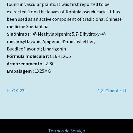
found in vascular plants. It was first reported to be
extracted from the leaves of Robinia pseuducacia. It has
been used as an active component of traditional Chinese
medicine Xuelianhua.
Sinónimos :
4'-Methylapigenin; 5,7-Dihydroxy-4'-
methoxyflavone; Apigenin 4'-methyl ether;
Buddleoflavonol; Linarigenin
Fórmula molecula r:
C16H12O5
Armazenamento :
2-8C
Embalagem :
1X25MG
Navegação
Artigo
Artigo
OX-23
1,8-Cineole
anterior:
seguinte:
de
artigos
Termos de Serviço