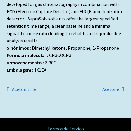
developed for gas chromatography in combination with
ECD (Electron Capture Detetor) and FID (Flame Ionization
detector). SupraSolv solvents offer the largest specified
retention time range, a clear baseline and a minimal
signal-to-noise ratio leading to reliable and reproducible
analysis results.
Sinónimos :
Dimethyl ketone, Propanone, 2-Propanone
Fórmula molecula r:
CH3COCH3
Armazenamento :
2-30C
Embalagem :
1X1EA
Navegação
Artigo
Artigo
Acetonitrile
Acetone
anterior:
seguinte:
de
artigos
Termos de Serviço