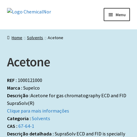
Ir
Saltar
Menu
para
para
a
o
Início
navegação
conteúdo
Home
Solvents
Acetone
Lista de produtos
Acetone
Catálogos de Representadas
Promoções
REF :
1000121000
Marca :
Supelco
Descrição :
Acetone for gas chromatography ECD and FID
SupraSolv(R)
Clique para mais informações
Categoria :
Solvents
CAS :
67-64-1
Descrição detalhada :
SupraSolv ECD and FID is specially