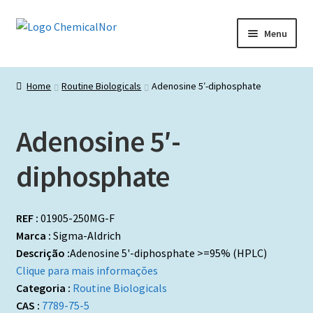
Ir
Saltar
Menu
para
para
a
o
Início
navegação
conteúdo
Home
Routine Biologicals
Adenosine 5′-diphosphate
Lista de produtos
Adenosine 5′-
Catálogos de Representadas
diphosphate
Promoções
REF :
01905-250MG-F
Marca :
Sigma-Aldrich
Descrição :
Adenosine 5'-diphosphate >=95% (HPLC)
Clique para mais informações
Categoria :
Routine Biologicals
CAS :
7789-75-5