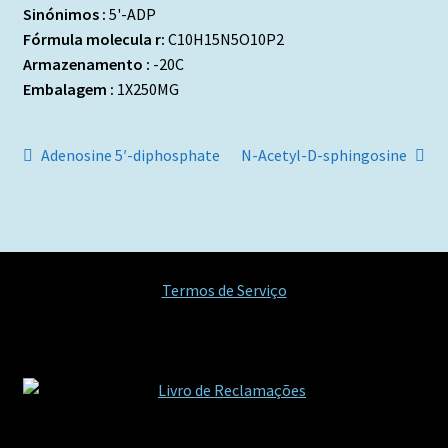
Sinónimos :
5'-ADP
Fórmula molecula r:
C10H15N5O10P2
Armazenamento :
-20C
Embalagem :
1X250MG
Navegação
Artigo
Artigo
Adenosine 5′-diphosphate
N-Acetyl-D-sphingosine
anterior:
seguinte:
de
artigos
Termos de Serviço