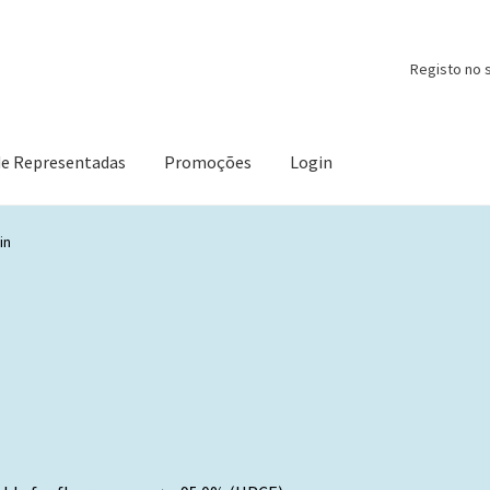
Registo no s
de Representadas
Promoções
Login
in