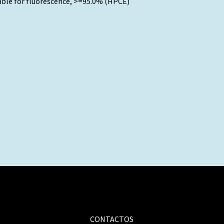
able for fluorescence, >=95.0% (HPCE)
CONTACTOS