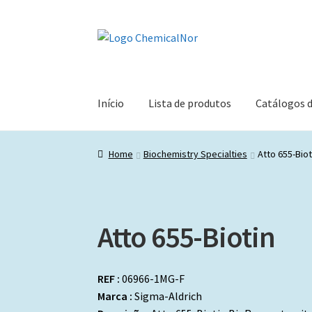
Ir
Saltar
para
para
a
o
navegação
conteúdo
Início
Lista de produtos
Catálogos 
Home
Biochemistry Specialties
Atto 655-Biot
Atto 655-Biotin
REF :
06966-1MG-F
Marca :
Sigma-Aldrich