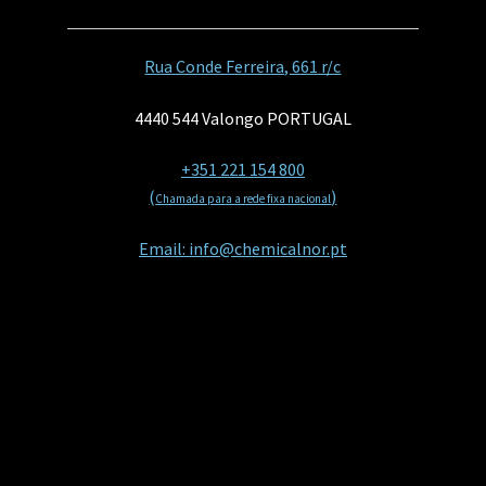
Rua Conde Ferreira, 661 r/c
4440 544 Valongo PORTUGAL
+351 221 154 800
(
)
Chamada para a rede fixa nacional
Email: info@chemicalnor.pt