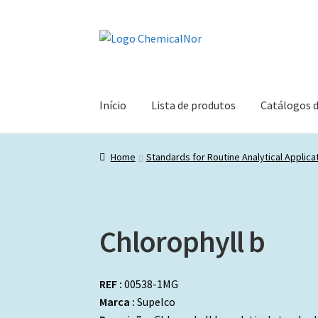
Ir
Saltar
para
para
a
o
navegação
conteúdo
Início
Lista de produtos
Catálogos 
Home
Standards for Routine Analytical Applica
Chlorophyll b
REF :
00538-1MG
Marca :
Supelco