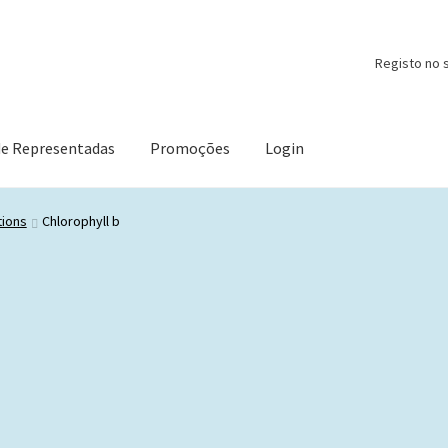
Registo no s
de Representadas
Promoções
Login
tions
Chlorophyll b