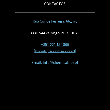
CONTACTOS
Rua Conde Ferreira, 661 r/c
4440 544 Valongo PORTUGAL
+351 221 154 800
(
)
Chamada para a rede fixa nacional
Email: info@chemicalnor.pt