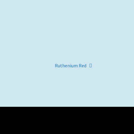
Artigo
Ruthenium Red
seguinte: