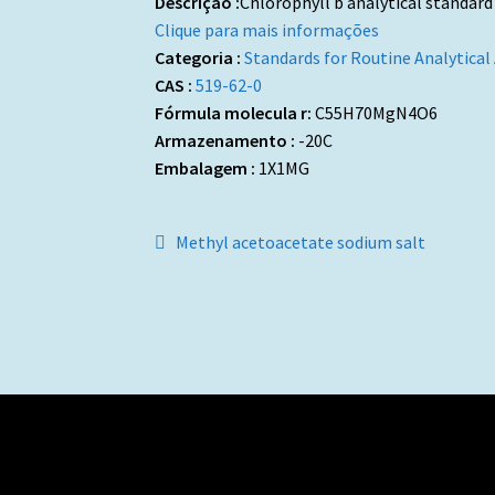
Descrição :
Chlorophyll b analytical standard
Clique para mais informações
Categoria :
Standards for Routine Analytical
CAS :
519-62-0
Fórmula molecula r:
C55H70MgN4O6
Armazenamento :
-20C
Embalagem :
1X1MG
Navegação
Artigo
Methyl acetoacetate sodium salt
anterior:
de
artigos