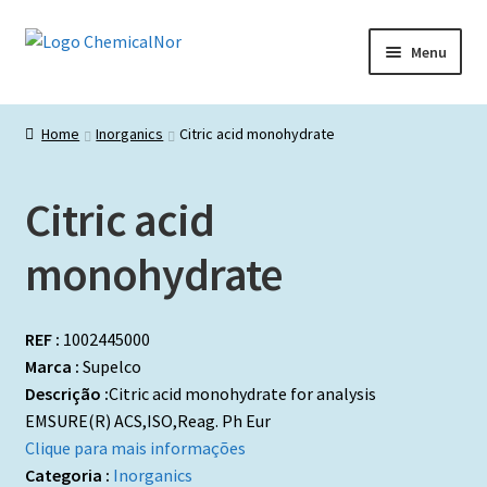
Ir
Saltar
Menu
para
para
a
o
Início
navegação
conteúdo
Home
Inorganics
Citric acid monohydrate
Lista de produtos
Citric acid
Catálogos de Representadas
monohydrate
Promoções
REF :
1002445000
Marca :
Supelco
Descrição :
Citric acid monohydrate for analysis
EMSURE(R) ACS,ISO,Reag. Ph Eur
Clique para mais informações
Categoria :
Inorganics