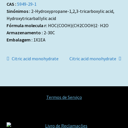
CAS :
5949-29-1
Sinónimos :
2-Hydroxypropane-1,2,3-tricarboxylic acid,
Hydroxytricarballylic acid
Fórmula molecula r:
HOC(COOH)(CH2COOH)2 · H2O
Armazenamento :
2-30C
Embalagem :
1X1EA
Navegação
Artigo
Artigo
Citric acid monohydrate
Citric acid monohydrate
anterior:
seguinte:
de
artigos
Termos de Serviço