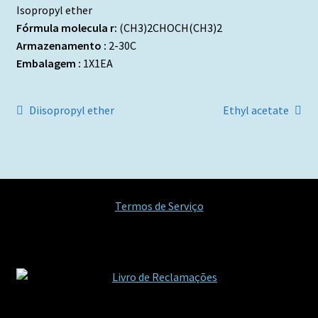
Isopropyl ether
Fórmula molecula r:
(CH3)2CHOCH(CH3)2
Armazenamento :
2-30C
Embalagem :
1X1EA
Navegação
Artigo
Artigo
Diisopropyl ether
Ethyl acetate
anterior:
seguinte:
de
artigos
Termos de Serviço