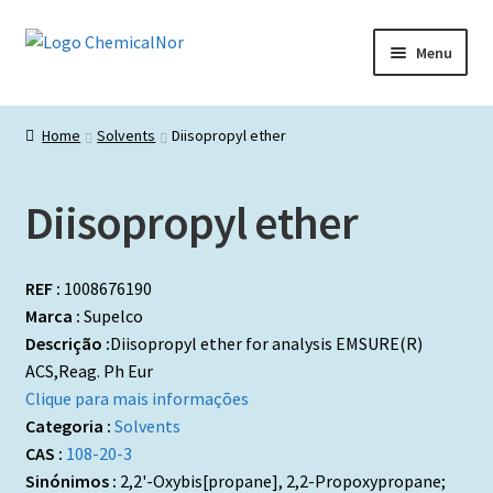
Ir
Saltar
Menu
para
para
a
o
Início
navegação
conteúdo
Home
Solvents
Diisopropyl ether
Lista de produtos
Diisopropyl ether
Catálogos de Representadas
Promoções
REF :
1008676190
Marca :
Supelco
Descrição :
Diisopropyl ether for analysis EMSURE(R)
ACS,Reag. Ph Eur
Clique para mais informações
Categoria :
Solvents
CAS :
108-20-3
Sinónimos :
2,2'-Oxybis[propane], 2,2-Propoxypropane;