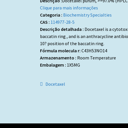
Descrição :
Docetaxel purum, >=97.0% (HPLC
Clique para mais informações
Categoria :
Biochemistry Specialties
CAS :
114977-28-5
Descrição detalhada :
Docetaxel is a cytotox
baccatin ring , and is an anthracycline antibiot
10? position of the baccatin ring.
Fórmula molecula r:
C43H53NO14
Armazenamento :
Room Temperature
Embalagem :
1X5MG
Navegação
Artigo
Docetaxel
anterior:
de
artigos