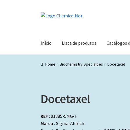
Ir
Saltar
para
para
a
o
navegação
conteúdo
Início
Lista de produtos
Catálogos 
Home
Biochemistry Specialties
Docetaxel
Docetaxel
REF :
01885-5MG-F
Marca :
Sigma-Aldrich