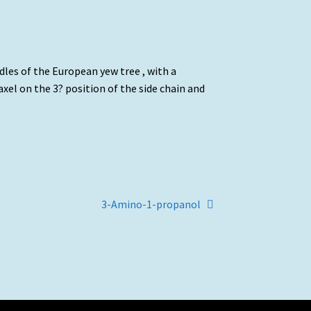
les of the European yew tree , with a
itaxel on the 3? position of the side chain and
Artigo
3-Amino-1-propanol
seguinte: