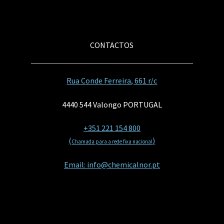
CONTACTOS
Rua Conde Ferreira, 661 r/c
4440 544 Valongo PORTUGAL
+351 221 154 800
(
)
Chamada para a rede fixa nacional
Email: info@chemicalnor.pt