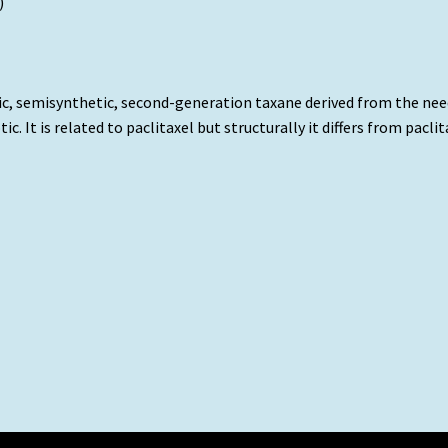
)
ic, semisynthetic, second-generation taxane derived from the need
ic. It is related to paclitaxel but structurally it differs from pacl