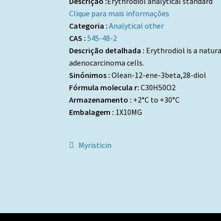
Descrição :
Erythrodiol analytical standard
Clique para mais informações
Categoria :
Analytical other
CAS :
545-48-2
Descrição detalhada :
Erythrodiol is a natura
adenocarcinoma cells.
Sinónimos :
Olean-12-ene-3beta,28-diol
Fórmula molecula r:
C30H50O2
Armazenamento :
+2°C to +30°C
Embalagem :
1X10MG
Navegação
Artigo
Myristicin
anterior:
de
artigos