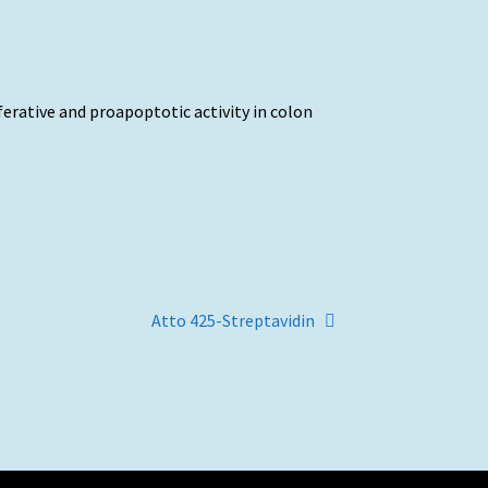
liferative and proapoptotic activity in colon
Artigo
Atto 425-Streptavidin
seguinte: