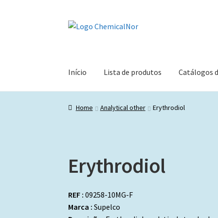
Ir
Saltar
para
para
a
o
navegação
conteúdo
Início
Lista de produtos
Catálogos 
Home
Analytical other
Erythrodiol
Erythrodiol
REF :
09258-10MG-F
Marca :
Supelco