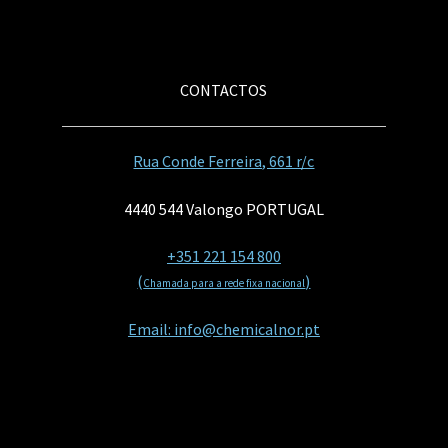
CONTACTOS
Rua Conde Ferreira, 661 r/c
4440 544 Valongo PORTUGAL
+351 221 154 800
(
)
Chamada para a rede fixa nacional
Email: info@chemicalnor.pt