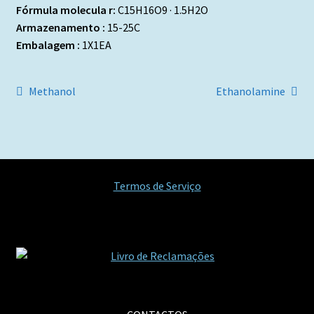
Fórmula molecula r:
C15H16O9 · 1.5H2O
Armazenamento :
15-25C
Embalagem :
1X1EA
Navegação
Artigo
Artigo
Methanol
Ethanolamine
anterior:
seguinte:
de
artigos
Termos de Serviço