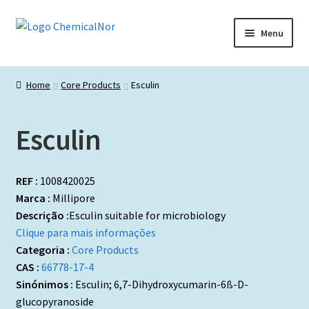
Ir
Saltar
Menu
para
para
a
o
Início
navegação
conteúdo
Home
Core Products
Esculin
Lista de produtos
Esculin
Catálogos de Representadas
Promoções
REF :
1008420025
Marca :
Millipore
Descrição :
Esculin suitable for microbiology
Clique para mais informações
Categoria :
Core Products
CAS :
66778-17-4
Sinónimos :
Esculin; 6,7-Dihydroxycumarin-6ß-D-
glucopyranoside