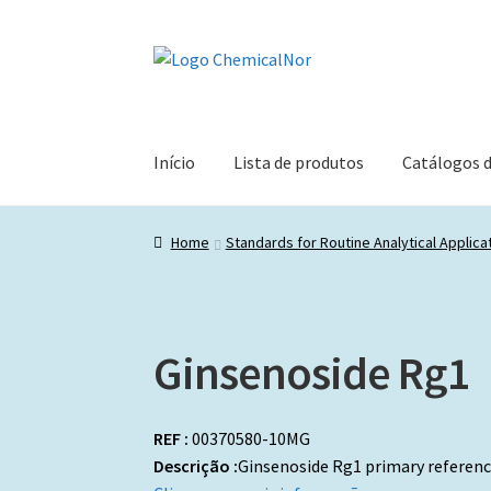
Ir
Saltar
para
para
a
o
navegação
conteúdo
Início
Lista de produtos
Catálogos 
Home
Standards for Routine Analytical Applica
Ginsenoside Rg1
REF :
00370580-10MG
Descrição :
Ginsenoside Rg1 primary referenc