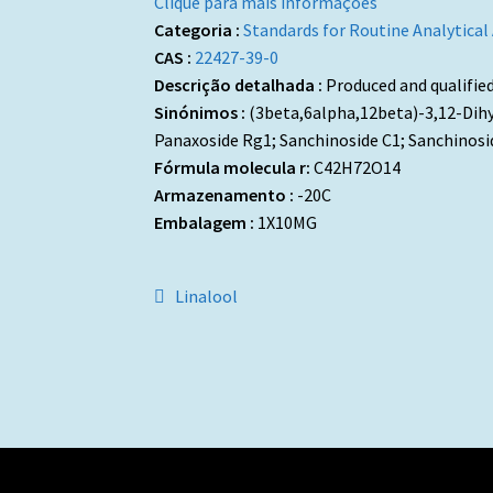
Clique para mais informações
Categoria :
Standards for Routine Analytical
CAS :
22427-39-0
Descrição detalhada :
Produced and qualifie
Sinónimos :
(3beta,6alpha,12beta)-3,12-Dihy
Panaxoside Rg1; Sanchinoside C1; Sanchinos
Fórmula molecula r:
C42H72O14
Armazenamento :
-20C
Embalagem :
1X10MG
Navegação
Artigo
Linalool
anterior:
de
artigos