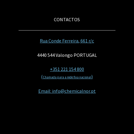
CONTACTOS
Rua Conde Ferreira, 661 r/c
4440 544 Valongo PORTUGAL
+351 221 154 800
(
)
Chamada para a rede fixa nacional
Email: info@chemicalnor.pt