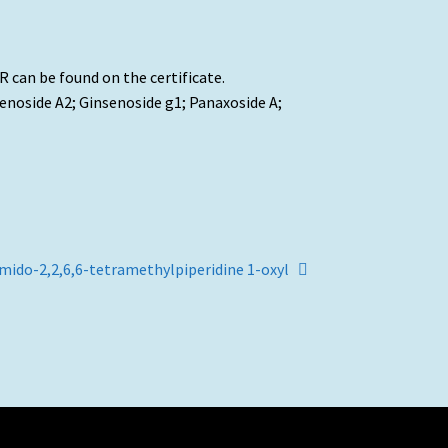
can be found on the certificate.
noside A2; Ginsenoside g1; Panaxoside A;
mido-2,2,6,6-tetramethylpiperidine 1-oxyl
e: