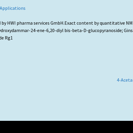
 Applications
d by HWI pharma services GmbH.Exact content by quantitative NMR 
droxydammar-24-ene-6,20-diyl bis-beta-D-glucopyranoside; Ginse
ide Rg1
Artigo
4-Aceta
seguint