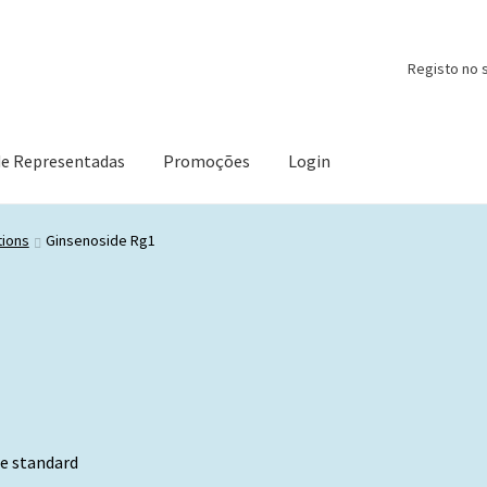
Registo no s
de Representadas
Promoções
Login
tions
Ginsenoside Rg1
e standard