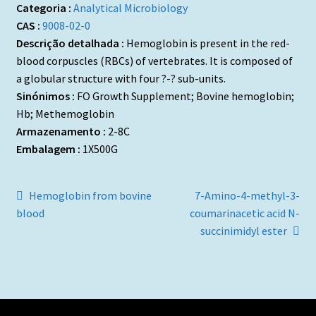
Categoria :
Analytical Microbiology
CAS :
9008-02-0
Descrição detalhada :
Hemoglobin is present in the red-
blood corpuscles (RBCs) of vertebrates. It is composed of
a globular structure with four ?-? sub-units.
Sinónimos :
FO Growth Supplement; Bovine hemoglobin;
Hb; Methemoglobin
Armazenamento :
2-8C
Embalagem :
1X500G
Navegação
Artigo
Artigo
Hemoglobin from bovine
7-Amino-4-methyl-3-
anterior:
seguinte:
blood
coumarinacetic acid N-
de
succinimidyl ester
artigos