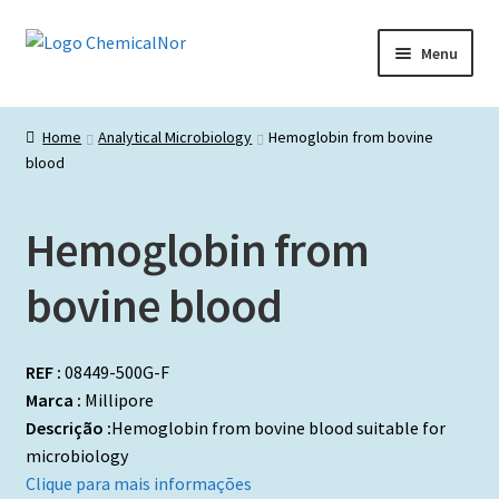
Ir
Saltar
Menu
para
para
a
o
Início
navegação
conteúdo
Home
Analytical Microbiology
Hemoglobin from bovine
blood
Lista de produtos
Catálogos de Representadas
Hemoglobin from
Promoções
bovine blood
REF :
08449-500G-F
Marca :
Millipore
Descrição :
Hemoglobin from bovine blood suitable for
microbiology
Clique para mais informações