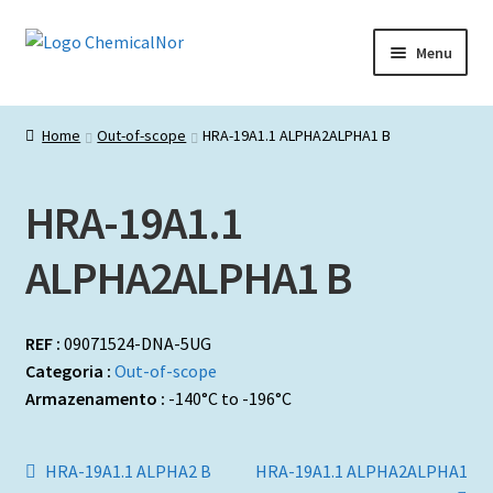
Ir
Saltar
Menu
para
para
a
o
Início
navegação
conteúdo
Home
Out-of-scope
HRA-19A1.1 ALPHA2ALPHA1 B
Lista de produtos
HRA-19A1.1
Catálogos de Representadas
ALPHA2ALPHA1 B
Promoções
REF :
09071524-DNA-5UG
Categoria :
Out-of-scope
Armazenamento :
-140°C to -196°C
Navegação
Artigo
Artigo
HRA-19A1.1 ALPHA2 B
HRA-19A1.1 ALPHA2ALPHA1