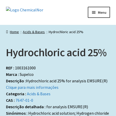
Ir
Saltar
Menu
para
para
a
o
Início
navegação
conteúdo
Home
Acids & Bases
Hydrochloric acid 25%
Lista de produtos
Hydrochloric acid 25%
Catálogos de Representadas
Promoções
REF :
1003161000
Marca :
Supelco
Descrição :
Hydrochloric acid 25% for analysis EMSURE(R)
Clique para mais informações
Categoria :
Acids & Bases
CAS :
7647-01-0
Descrição detalhada :
for analysis EMSURE(R)
Sinónimos :
Hydrochloric acid solution; Hydrogen chloride