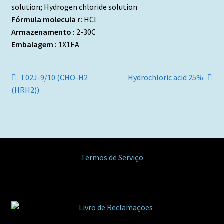
solution; Hydrogen chloride solution
Fórmula molecula r:
HCl
Armazenamento :
2-30C
Embalagem :
1X1EA
Navegação
Artigo
Artigo
T02J-9/10 (CHO-H2
Hydrochloric acid 25%
anterior:
seguinte:
(HRH2))
de
artigos
Termos de Serviço