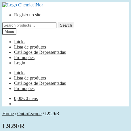
Ir
Saltar
para
para
Registo no site
a
o
navegação
conteúdo
Search
Search
for:
Menu
Início
Lista de produtos
Catálogos de Representadas
Promoções
Login
Início
Lista de produtos
Catálogos de Representadas
Promoções
0,00
€
0 itens
Home
/
Out-of-scope
/
L929/R
L929/R