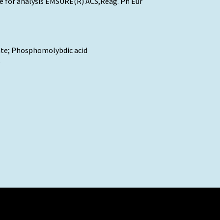
e for analysis EMSURE(R) ACS,Reag. Ph Eur
ate; Phosphomolybdic acid
O