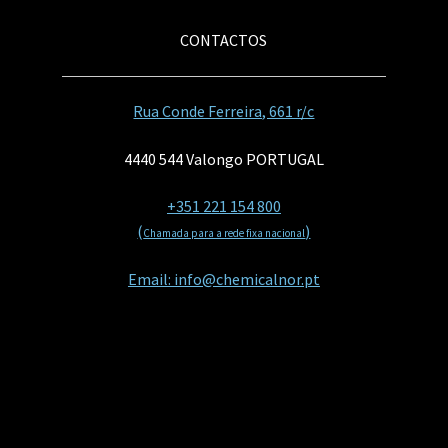
CONTACTOS
Rua Conde Ferreira, 661 r/c
4440 544 Valongo PORTUGAL
+351 221 154 800
(
)
Chamada para a rede fixa nacional
Email: info@chemicalnor.pt