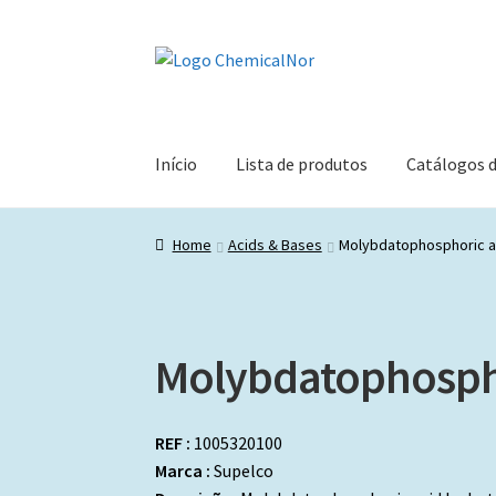
Ir
Saltar
para
para
a
o
navegação
conteúdo
Início
Lista de produtos
Catálogos 
Home
Acids & Bases
Molybdatophosphoric a
Molybdatophospho
REF :
1005320100
Marca :
Supelco