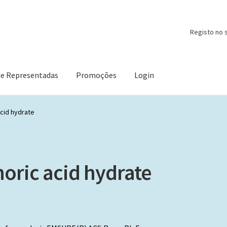
Registo no s
de Representadas
Promoções
Login
cid hydrate
ric acid hydrate