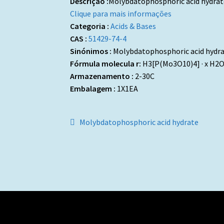
Descrição :
Molybdatophosphoric acid hydrat
Clique para mais informações
Categoria :
Acids & Bases
CAS :
51429-74-4
Sinónimos :
Molybdatophosphoric acid hydr
Fórmula molecula r:
H3[P(Mo3O10)4] · x H2
Armazenamento :
2-30C
Embalagem :
1X1EA
Navegação
Artigo
Molybdatophosphoric acid hydrate
anterior:
de
artigos