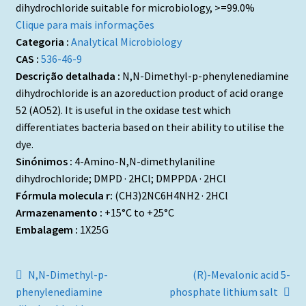
dihydrochloride suitable for microbiology, >=99.0%
Clique para mais informações
Categoria :
Analytical Microbiology
CAS :
536-46-9
Descrição detalhada :
N,N-Dimethyl-p-phenylenediamine
dihydrochloride is an azoreduction product of acid orange
52 (AO52). It is useful in the oxidase test which
differentiates bacteria based on their ability to utilise the
dye.
Sinónimos :
4-Amino-N,N-dimethylaniline
dihydrochloride; DMPD · 2HCl; DMPPDA · 2HCl
Fórmula molecula r:
(CH3)2NC6H4NH2 · 2HCl
Armazenamento :
+15°C to +25°C
Embalagem :
1X25G
Navegação
Artigo
Artigo
N,N-Dimethyl-p-
(R)-Mevalonic acid 5-
anterior:
seguinte:
phenylenediamine
phosphate lithium salt
de