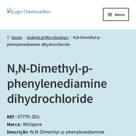
Ir
Saltar
Menu
para
para
a
o
Início
navegação
conteúdo
Home
Analytical Microbiology
N,N-Dimethyl-p-
phenylenediamine dihydrochloride
Lista de produtos
Catálogos de Representadas
N,N-Dimethyl-p-
Promoções
phenylenediamine
dihydrochloride
REF :
07770-25G
Marca :
Millipore
Descrição :
N,N-Dimethyl-p-phenylenediamine