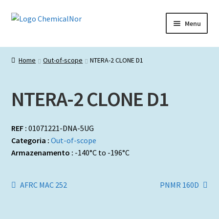
Ir
Saltar
Menu
para
para
a
o
Início
navegação
conteúdo
Home
Out-of-scope
NTERA-2 CLONE D1
Lista de produtos
NTERA-2 CLONE D1
Catálogos de Representadas
Promoções
REF :
01071221-DNA-5UG
Categoria :
Out-of-scope
Armazenamento :
-140°C to -196°C
Navegação
Artigo
Artigo
AFRC MAC 252
PNMR 160D
anterior:
seguinte:
de