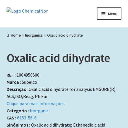
Ir
Saltar
Menu
para
para
a
o
Início
navegação
conteúdo
Home
Inorganics
Oxalic acid dihydrate
Lista de produtos
Oxalic acid dihydrate
Catálogos de Representadas
Promoções
REF :
1004950500
Marca :
Supelco
Descrição :
Oxalic acid dihydrate for analysis EMSURE(R)
ACS,ISO,Reag. Ph Eur
Clique para mais informações
Categoria :
Inorganics
CAS :
6153-56-6
Sinónimos :
Oxalic acid dihydrate; Ethanedioic acid