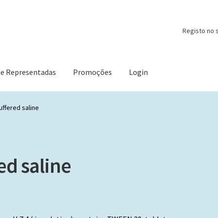
Registo no s
de Representadas
Promoções
Login
ffered saline
ed saline