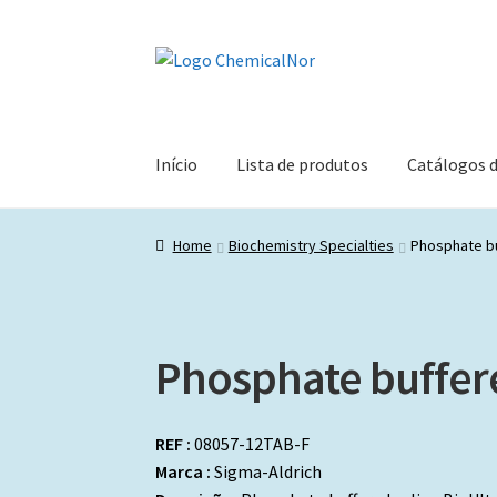
Ir
Saltar
para
para
a
o
navegação
conteúdo
Início
Lista de produtos
Catálogos 
Home
Biochemistry Specialties
Phosphate bu
Phosphate buffer
REF :
08057-12TAB-F
Marca :
Sigma-Aldrich