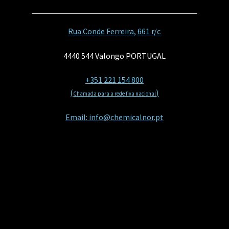
Rua Conde Ferreira, 661 r/c
4440 544 Valongo PORTUGAL
+351 221 154 800
(
)
Chamada para a rede fixa nacional
Email: info@chemicalnor.pt