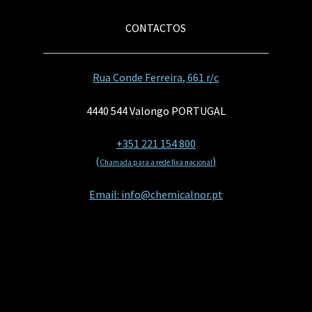
CONTACTOS
Rua Conde Ferreira, 661 r/c
4440 544 Valongo PORTUGAL
+351 221 154 800
(
)
Chamada para a rede fixa nacional
Email: info@chemicalnor.pt