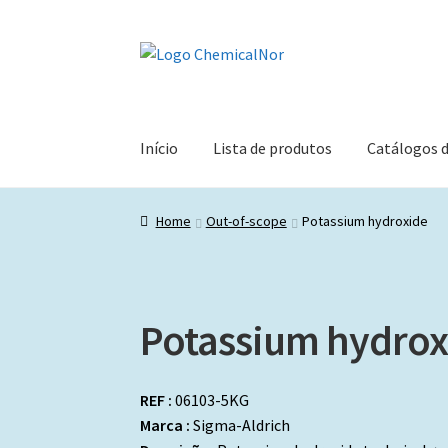
Ir
Saltar
para
para
a
o
navegação
conteúdo
Início
Lista de produtos
Catálogos 
Home
Out-of-scope
Potassium hydroxide
Potassium hydrox
REF :
06103-5KG
Marca :
Sigma-Aldrich