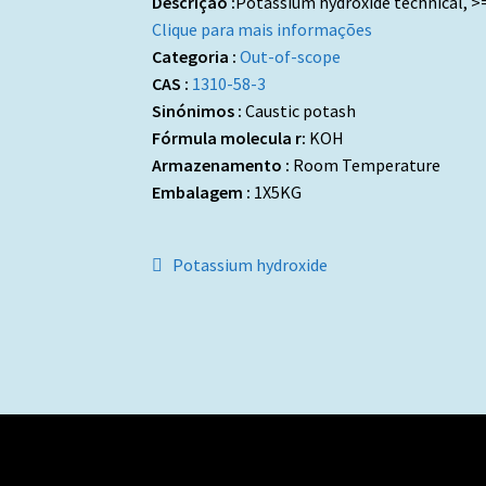
Descrição :
Potassium hydroxide technical, 
Clique para mais informações
Categoria :
Out-of-scope
CAS :
1310-58-3
Sinónimos :
Caustic potash
Fórmula molecula r:
KOH
Armazenamento :
Room Temperature
Embalagem :
1X5KG
Navegação
Artigo
Potassium hydroxide
anterior:
de
artigos