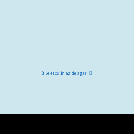
Artigo
Bile esculin azide agar
seguinte: