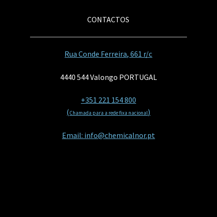
CONTACTOS
Rua Conde Ferreira, 661 r/c
4440 544 Valongo PORTUGAL
+351 221 154 800
(
)
Chamada para a rede fixa nacional
Email: info@chemicalnor.pt