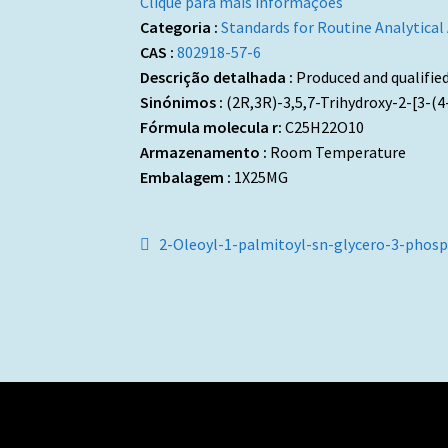
Clique para mais informações
Categoria :
Standards for Routine Analytical
CAS :
802918-57-6
Descrição detalhada :
Produced and qualifie
Sinónimos :
(2R,3R)-3,5,7-Trihydroxy-2-[3-
Fórmula molecula r:
C25H22O10
Armazenamento :
Room Temperature
Embalagem :
1X25MG
Navegação
Artigo
2-Oleoyl-1-palmitoyl-sn-glycero-3-pho
anterior:
de
artigos