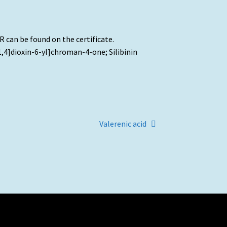
can be found on the certificate.
4]dioxin-6-yl]chroman-4-one; Silibinin
Artigo
Valerenic acid
seguinte: