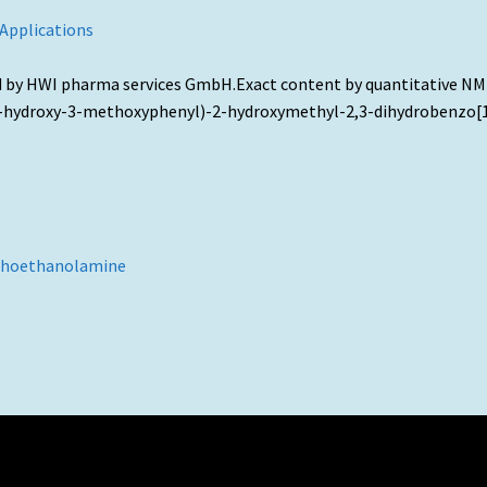
 Applications
d by HWI pharma services GmbH.Exact content by quantitative NMR 
(4-hydroxy-3-methoxyphenyl)-2-hydroxymethyl-2,3-dihydrobenzo[1,
sphoethanolamine