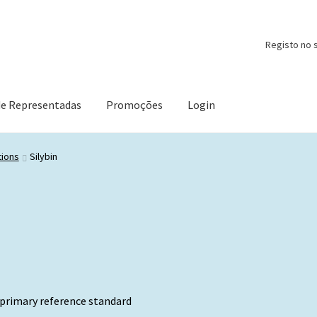
Registo no s
de Representadas
Promoções
Login
tions
Silybin
, primary reference standard