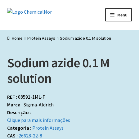
Ir
Saltar
Menu
para
para
a
o
Início
navegação
conteúdo
Home
Protein Assays
Sodium azide 0.1 M solution
Lista de produtos
Sodium azide 0.1 M
Catálogos de Representadas
solution
Promoções
REF :
08591-1ML-F
Marca :
Sigma-Aldrich
Descrição :
Clique para mais informações
Categoria :
Protein Assays
CAS :
26628-22-8