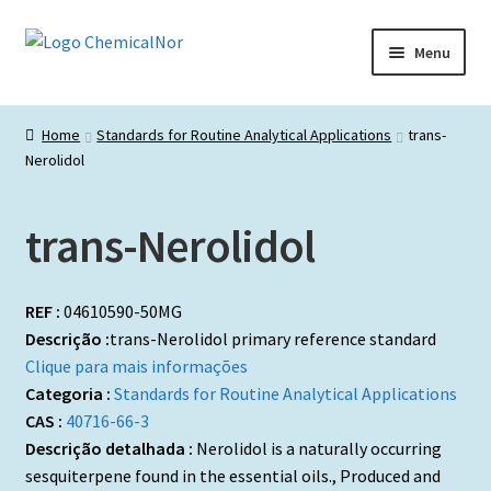
Ir
Saltar
Menu
para
para
a
o
Início
navegação
conteúdo
Home
Standards for Routine Analytical Applications
trans-
Nerolidol
Lista de produtos
Catálogos de Representadas
trans-Nerolidol
Promoções
REF :
04610590-50MG
Descrição :
trans-Nerolidol primary reference standard
Clique para mais informações
Categoria :
Standards for Routine Analytical Applications
CAS :
40716-66-3
Descrição detalhada :
Nerolidol is a naturally occurring
sesquiterpene found in the essential oils., Produced and