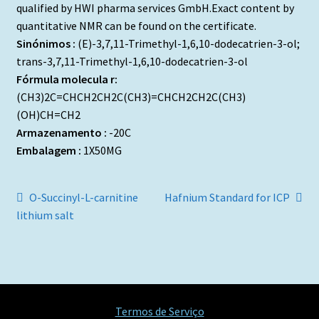
qualified by HWI pharma services GmbH.Exact content by
quantitative NMR can be found on the certificate.
Sinónimos :
(E)-3,7,11-Trimethyl-1,6,10-dodecatrien-3-ol;
trans-3,7,11-Trimethyl-1,6,10-dodecatrien-3-ol
Fórmula molecula r:
(CH3)2C=CHCH2CH2C(CH3)=CHCH2CH2C(CH3)
(OH)CH=CH2
Armazenamento :
-20C
Embalagem :
1X50MG
Navegação
Artigo
Artigo
O-Succinyl-L-carnitine
Hafnium Standard for ICP
anterior:
seguinte:
lithium salt
de
artigos
Termos de Serviço