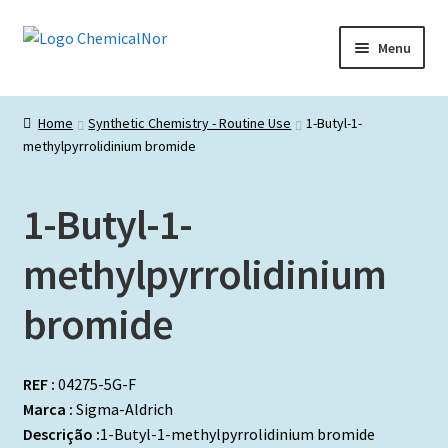
Ir
Saltar
Menu
para
para
a
o
Início
navegação
conteúdo
Home
Synthetic Chemistry - Routine Use
1-Butyl-1-
methylpyrrolidinium bromide
Lista de produtos
Catálogos de Representadas
1-Butyl-1-
Promoções
methylpyrrolidinium
bromide
REF :
04275-5G-F
Marca :
Sigma-Aldrich
Descrição :
1-Butyl-1-methylpyrrolidinium bromide