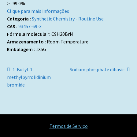
>=99.0%
Clique para mais informações
Categoria :
Synthetic Chemistry - Routine Use
CAS :
93457-69-3
Fórmula molecula r:
C9H20BrN
Armazenamento :
Room Temperature
Embalagem :
1X5G
Navegação
Artigo
Artigo
1-Butyl-1-
Sodium phosphate dibasic
anterior:
seguinte:
methylpyrrolidinium
de
bromide
artigos
Termos de Serviço