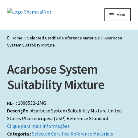
Ir
Saltar
Menu
para
para
a
o
Início
navegação
conteúdo
Home
Selected Certified Reference Materials
Acarbose
System Suitability Mixture
Lista de produtos
Catálogos de Representadas
Acarbose System
Promoções
Suitability Mixture
REF :
1000532-2MG
Descrição :
Acarbose System Suitability Mixture United
States Pharmacopeia (USP) Reference Standard
Clique para mais informações
Categoria :
Selected Certified Reference Materials