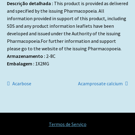
Descrição detalhada :
This product is provided as delivered
and specified by the issuing Pharmacopoeia. All
information provided in support of this product, including
SDS and any product information leaflets have been
developed and issued under the Authority of the issuing
Pharmacopoeia.For further information and support
please go to the website of the issuing Pharmacopoeia.
Armazenamento :
2-8C
Embalagem :
1X2MG
Navegação
Artigo
Artigo
Acarbose
Acamprosate calcium
anterior:
seguinte:
de
artigos
Termos de Serviço