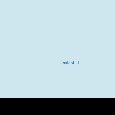
Artigo
Linalool
seguinte: