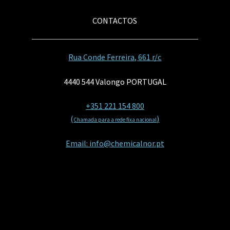
CONTACTOS
Rua Conde Ferreira, 661 r/c
4440 544 Valongo PORTUGAL
+351 221 154 800
(
)
Chamada para a rede fixa nacional
Email: info@chemicalnor.pt