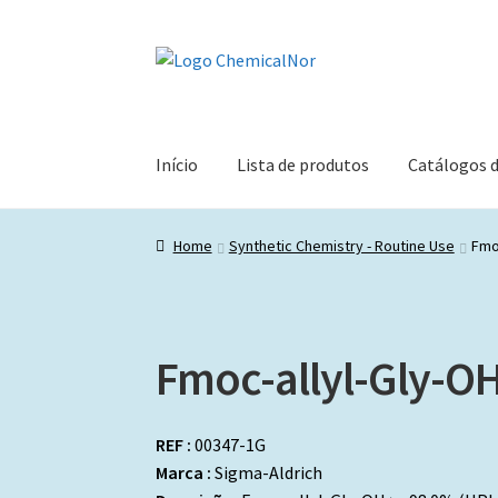
Ir
Saltar
para
para
a
o
navegação
conteúdo
Início
Lista de produtos
Catálogos 
Home
Synthetic Chemistry - Routine Use
Fmo
Fmoc-allyl-Gly-O
REF :
00347-1G
Marca :
Sigma-Aldrich