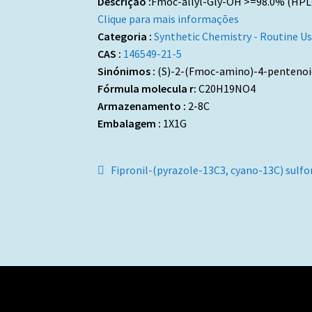
Descrição :
Fmoc-allyl-Gly-OH >=98.0% (HPL
Clique para mais informações
Categoria :
Synthetic Chemistry - Routine U
CAS :
146549-21-5
Sinónimos :
(S)-2-(Fmoc-amino)-4-pentenoic 
Fórmula molecula r:
C20H19NO4
Armazenamento :
2-8C
Embalagem :
1X1G
Navegação
Artigo
Fipronil-(pyrazole-13C3, cyano-13C) sulfo
anterior:
de
artigos