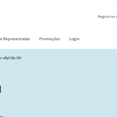
Registo no s
de Representadas
Promoções
Login
c-allyl-Gly-OH
H