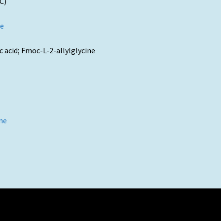
C)
se
acid; Fmoc-L-2-allylglycine
ne