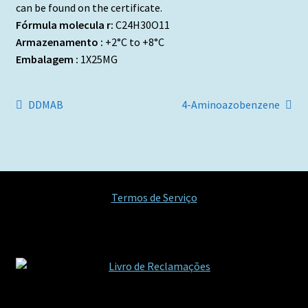
can be found on the certificate.
Fórmula molecula r:
C24H30O11
Armazenamento :
+2°C to +8°C
Embalagem :
1X25MG
Navegação
Artigo
Artigo
DDMAB
4-Aminoazobenzene
anterior:
seguinte:
de
artigos
Termos de Serviço