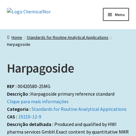
Ir
Saltar
Menu
para
para
a
o
Início
navegação
conteúdo
Home
Standards for Routine Analytical Applications
Harpagoside
Lista de produtos
Catálogos de Representadas
Harpagoside
Promoções
REF :
00420580-25MG
Descrição :
Harpagoside primary reference standard
Clique para mais informações
Categoria :
Standards for Routine Analytical Applications
CAS :
19210-12-9
Descrição detalhada :
Produced and qualified by HWI
pharma services GmbH.Exact content by quantitative NMR