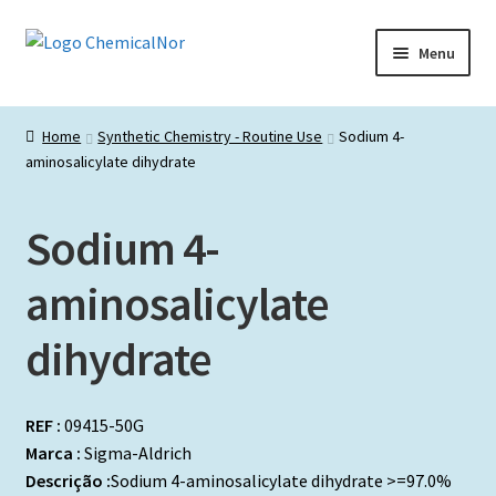
Ir
Saltar
Menu
para
para
a
o
Início
navegação
conteúdo
Home
Synthetic Chemistry - Routine Use
Sodium 4-
aminosalicylate dihydrate
Lista de produtos
Catálogos de Representadas
Sodium 4-
Promoções
aminosalicylate
dihydrate
REF :
09415-50G
Marca :
Sigma-Aldrich
Descrição :
Sodium 4-aminosalicylate dihydrate >=97.0%